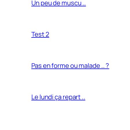
Un peu de muscu ..
Test 2
Pas en forme ou malade .. ?
Le lundi ça repart ..