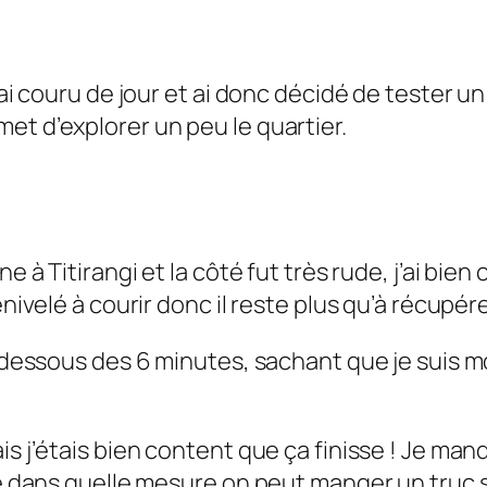
’ai couru de jour et ai donc décidé de tester un 
et d’explorer un peu le quartier.
 à Titirangi et la côté fut très rude, j’ai bien cr
énivelé à courir donc il reste plus qu’à récupére
en dessous des 6 minutes, sachant que je suis 
is j’étais bien content que ça finisse ! Je manq
rde dans quelle mesure on peut manger un truc