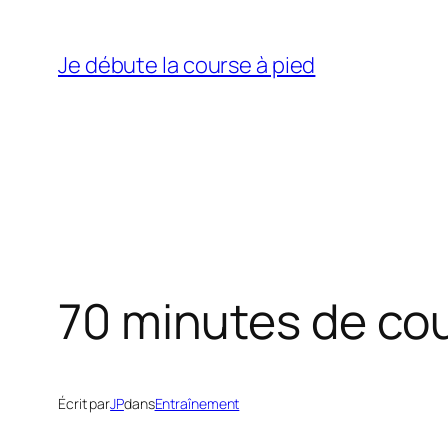
Aller
au
Je débute la course à pied
contenu
70 minutes de cou
Écrit par
JP
dans
Entraînement