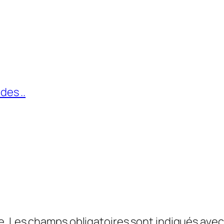
es ..
e.
Les champs obligatoires sont indiqués ave