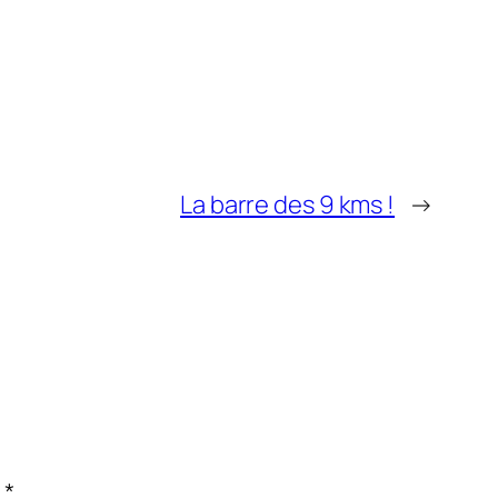
La barre des 9 kms !
→
c
*