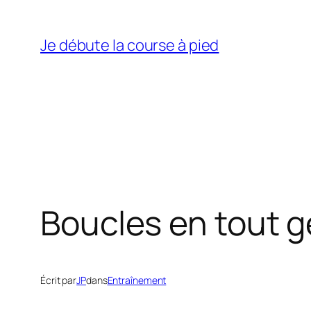
Aller
au
Je débute la course à pied
contenu
Boucles en tout g
Écrit par
JP
dans
Entraînement