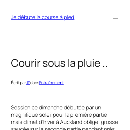
Aller
au
Je débute la course à pied
contenu
Courir sous la pluie ..
Écrit par
JP
dans
Entraînement
Session ce dimanche débutée par un
magnifique soleil pour la première partie
mais climat d’hiver à Auckland oblige, grosse
saucée sur la seconde partie pendant près