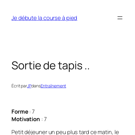
Aller
au
Je débute la course à pied
contenu
Sortie de tapis ..
Écrit par
JP
dans
Entraînement
Forme
: 7
Motivation
: 7
Petit déjeuner un peu plus tard ce matin, le