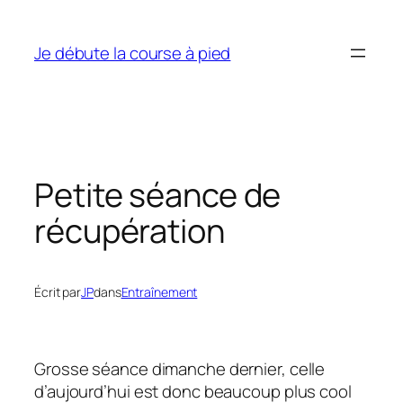
Aller
au
Je débute la course à pied
contenu
Petite séance de
récupération
Écrit par
JP
dans
Entraînement
Grosse séance dimanche dernier, celle
d’aujourd’hui est donc beaucoup plus cool