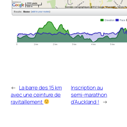
←
La barre des 15 km
Inscription au
avec une ceinture de
semi-marathon
ravitaillement
d’Auckland !
→